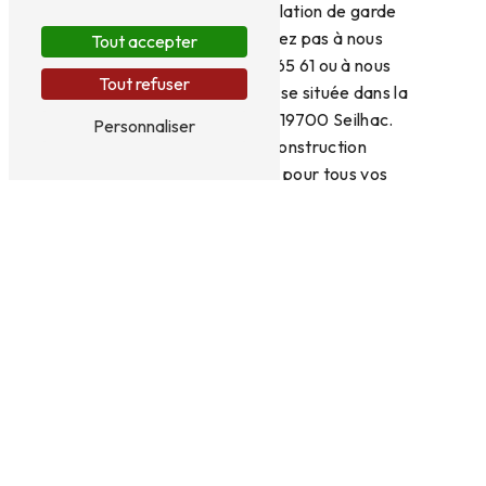
de fabrication et d'installation de garde
corps à Seilhac, n'hésitez pas à nous
Tout accepter
contacter au 05 44 40 65 61 ou à nous
Tout refuser
rendre visite à notre adresse située dans la
Zone artisanale Le Lac, 19700 Seilhac.
Personnaliser
Faites confiance à Construction
Métallique Corrézienne pour tous vos
projets de garde corps en métal sur
mesure.
En savoir plus
Contactez-nous