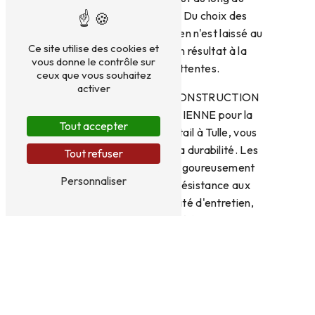
processus de création. Du choix des
matériaux aux finitions, rien n'est laissé au
Ce site utilise des cookies et
hasard pour garantir un résultat à la
vous donne le contrôle sur
hauteur de vos attentes.
ceux que vous souhaitez
activer
En faisant confiance à CONSTRUCTION
METALLIQUE CORREZIENNE pour la
Tout accepter
fabrication de votre portail à Tulle, vous
optez pour la qualité et la durabilité. Les
Tout refuser
matériaux utilisés sont rigoureusement
Personnaliser
sélectionnés pour leur résistance aux
intempéries et leur facilité d'entretien,
assurant ainsi une longévité à votre portail.
De plus, l'installation est réalisée par des
professionnels expérimentés, garantissant
un résultat impeccable et une parfaite
intégration à votre environnement.