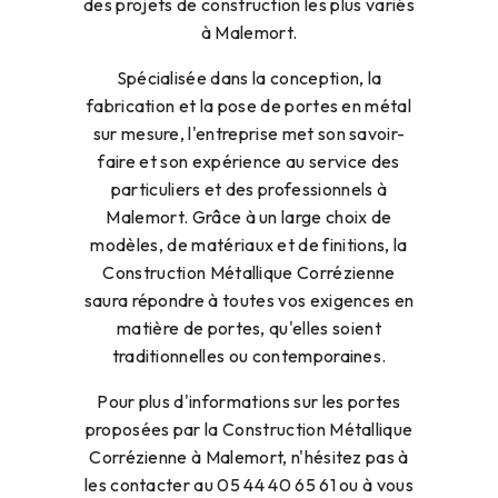
Spécialisée dans la conception, la
fabrication et la pose de portes en métal
sur mesure, l'entreprise met son savoir-
faire et son expérience au service des
particuliers et des professionnels à
Malemort. Grâce à un large choix de
modèles, de matériaux et de finitions, la
Construction Métallique Corrézienne
saura répondre à toutes vos exigences en
matière de portes, qu'elles soient
traditionnelles ou contemporaines.
Pour plus d'informations sur les portes
proposées par la Construction Métallique
Ce site utilise des cookies et
Corrézienne à Malemort, n'hésitez pas à
vous donne le contrôle sur
les contacter au 05 44 40 65 61 ou à vous
ceux que vous souhaitez
activer
rendre dans leurs locaux à l'adresse Zone
artisanale Le Lac, 19700 Seilhac.